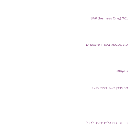
פיינסיט מושכת באופן יומי ואוטומטי את דפי הבנק וכרטיסי האשראי ישירות מהבנקים ומזינה אותם למערכת ה – ERP של העסק (SAP Business One,
ט. מה שמספק ביטחון שהספרים
עסקאות.
מתעדכן באופן רצוף ומוצג
דיות. המנהלים יכולים לקבל