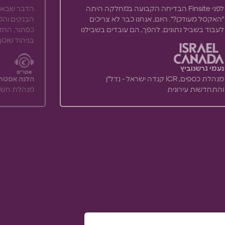
לפני Finsite הבדיחה הקבועה במחלקה היתה
הדבר שבאמת 
"האקסל מעודכן?". היום, אנחנו כבר לא צריכים
הבנקים והמש
לעבוד בשביל נתונים. להפך, הם עובדים בשבילנו
כפתור, התזר
בניהול שוטף
נעמי גרשנוביץ
מנהלת כספים, ICR קנדה ישראל - נדל"ן
הלנה אפטר
והתחדשות עירונית
מנהלת חשבונ