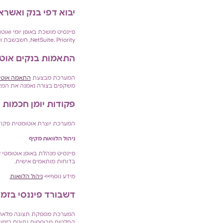
יבוא דפי בנק ואשרא
NetSuite, Priority, חשבשבת ועוד…..) מה שחוסך שעות עבודה ומבטיח שאף פעולה לא מפוספסת.
התאמות בנקים אוט
המערכת מבצעת
התאמה אוטומ
משקפים בצורה נאמנה את המצב
פקודות יומן חכמות
המערכת יוצרת אוטומטית פקודות
ניהול הלוואות מקיף
פיינסיט מנהלת באופן אוטומטי א
בדוחות מותאמים אישית.
מידע נוסף>>
ניהול הלוואות
דשבורד פיננסי בזמ
המערכת מספקת תצוגה מלאה ועד
החלטות מבוססות נתונים בזמן