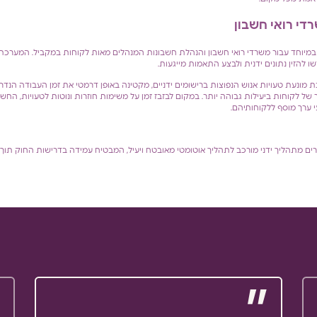
די רואי חשבון
מהפכני במיוחד עבור משרדי רואי חשבון והנהלת חשבונות המנהלים מאות לקוחות במקביל. המער
 להזין נתונים ידנית ולבצע התאמות מייגעות.
ומציה ו – AI, המערכת מונעת טעויות אנוש הנפוצות ברישומים ידניים, מקטינה באופן דרמטי את זמן העבודה
ל לקוחות ביעילות גבוהה יותר. במקום לבזבז זמן על משימות חוזרות ונוטות לטעויות, החש
עי ערך מוסף ללקוחותיהם.
ל הספרים מתהליך ידני מורכב לתהליך אוטומטי מאובטח ויעיל, המבטיח עמידה בדרישות החוק תוך