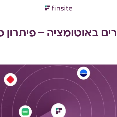
דשבורד פיננסי רב-חברתי
ים באוטומציה – פיתרון פי