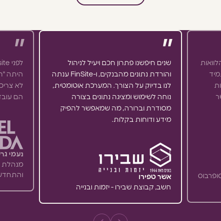
ההלוואות
שנים חיפשנו פתרון חכם ויעיל לניהול
מיד
והורדת נתונים מהבנקים, ו-FinSite ענתה
היתה "הא
ות
לנו בדיוק על הצורך. המערכת אוטומטית,
לא צריכי
ר
נוחה לשימוש ומציגה נתונים בצורה
הם עובד
מסודרת וברורה, מה שמאפשר להפיק
מידע ודוחות בקלות.
נעמי גרש
והתחדשו
ופרבוס
אשר טפירו
חשב, קבוצת שבירו - יזמות ובנייה