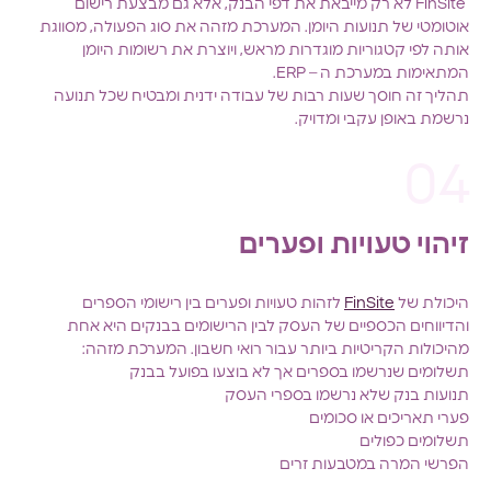
FinSite לא רק מייבאת את דפי הבנק, אלא גם מבצעת רישום
אוטומטי של תנועות היומן. המערכת מזהה את סוג הפעולה, מסווגת
אותה לפי קטגוריות מוגדרות מראש, ויוצרת את רשומות היומן
המתאימות במערכת ה – ERP.
תהליך זה חוסך שעות רבות של עבודה ידנית ומבטיח שכל תנועה
נרשמת באופן עקבי ומדויק.
זיהוי טעויות ופערים
היכולת של
FinSite
לזהות טעויות ופערים בין רישומי הספרים
והדיווחים הכספיים של העסק לבין הרישומים בבנקים היא אחת
מהיכולות הקריטיות ביותר עבור רואי חשבון. המערכת מזהה:
תשלומים שנרשמו בספרים אך לא בוצעו בפועל בבנק
תנועות בנק שלא נרשמו בספרי העסק
פערי תאריכים או סכומים
תשלומים כפולים
הפרשי המרה במטבעות זרים