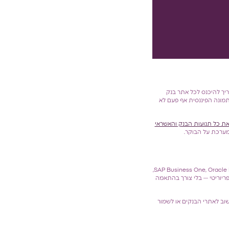
ת, מישהו צריך להיכנס לכל אתר בנק
עויות וגורמת לכך שהתמונה הפיננסית אף פעם לא
 את כל תנועות הבנק והאשראי
במערכת על הבוקר.
תומכת בה באופן מלא לצד מערכות נוספות כמו SAP Business One, Oracle NetSuite,
פריוריטי — בלי צורך בהתאמה
וב לאתרי הבנקים או לשמור