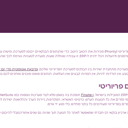
מחלקות כספים שעובדות עם פריוריטי (Priority) מכירות את הכאב היטב: כדי שהנתונים הבנקאיים ייכנסו למערכ
בנפרד, להוריד קבצים, להמיר פורמטים ולהעלות הכל ידנית ל-ERP. זו עבודה שגוזלת שעות, מועדת לט
ומייבאת אוטומטית מדי יום
בע. אין הורדות ידניות, אין המרות קבצים ואין העלאות. הנתונים פשוט מוכנים ומחכים לכם 
 פריוריטי
ו-Finsite
מי מזרים את כל תנועות העו"ש, כרטיסי האשראי, הפקדונות, ניירות הערך וההלוואות ישירות ל
ם בפריוריטי מעודכנים כל בוקר מחדש, בלי מגע יד אדם.
ארכיון בנקאי רב-חברתי שמאפשר לאתר כל תנועה תוך שניות גם שנים אחורה,מבלי להיכנס ש