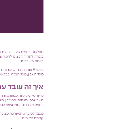
באמת מעודכנת.
Finsite פותרת בדיוק את זה. המערכת מתחברת ישירות בין הבנקים למערכת הפריוריטי שלכם,
מכל חשבון
, מכל חברה ובכל מט
איך זה עובד עם
פריוריטי היא אחת ממערכות ה-ERP המובילות בישראל,
חשבשבת וריווחית. הסנכרון היו
נוספת מצדכם. המשמעות: הספרי
מעבר לסנכרון, המערכת מציעה 
קבצים מקומית.