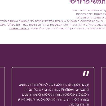
משי פריוריטי
דה ומהעברת נתונים ידנית
ל פעולות ידניות מיותרות
יל שנותנות תמונה מלאה
– בין אם יש לכם ארבעה חשבונות או עשרים, שקליים או מט"ח, בלי סיסמאות ואימותים חוזרים
ות בנק מתחילים לראות את החיסכון המשמעותי ביותר, גם בשעות עבודה וגם בשליטה. אב
בנקאיים מחמירים ותחת רישיון מהרשות לניירות ערך, כולל תמיכה
בבנקאות פתוחה
.
שנים חיפשנו פתרון חכם ויעיל לניהול והורדת נתונים
המערכת אוטומטית, נוחה לשימוש ומציגה נתונים
בצורה מסודרת וברורה, מה שמאפשר להפיק מידע
ודוחות בקלות.