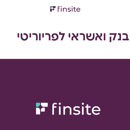
דשבורד פיננסי רב-חברתי
בנק ואשראי לפריוריטי