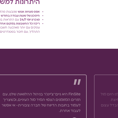
היתרונות למשת
אפס טעויות אנוש
שנובעות מהקל
חיסכון של שעות עבודה בחודש
ע
סנכרון יומי 24/7
עם התראות במי
ריכוז כל החשבונות במקום אחד
עסקים עם יותר מארבעה חשבונ
התהליך, עם חיבור בסטנדרטים 
 היום מול
FinSite היא גיים־צ'יינג'ר בניהול ההלוואות שלנו, עם
חיצת
תזרים המזומנים הצפוי תמיד מול העיניים, וכשצריך
 הבדל עצום
לעמוד בחובות הדיווח של חברה ציבורית– אי אפשר
לעבוד אחרת.